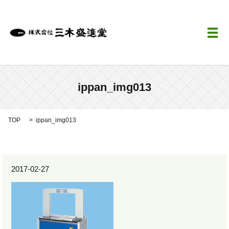
メ
ippan_img013
TOP
ippan_img013
2017-02-27