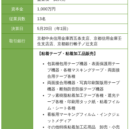
資本金
1,000万円
従業員数
13名
決算日
5月20日（年1回）
京都中央信用金庫西五条支店、京都信用金庫壬
取引銀行
生支店店、京都銀行帷子ノ辻支店
【粘着テープ・粘着加工品販売】
包装梱包用テープ機器・表面保護用テー
プ機器・各種マスキングテープ・両面接
合用テープ各種
両面接合用機器・写真印刷製版用テープ
機器・断熱防音防振テープ機器
フッ素樹脂粘着加工テープ各種・遮光テ
ープ各種・印刷用タック紙・粘着フイル
ム・シート各種
看板用マーキングフィルム・インクジェ
ットメディア
その他特殊粘着加工応用品 卸売・小売