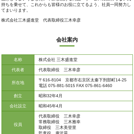
持ちを乗せて、これからも皆様のお役に立てるよう、社員一同努力し
てまいります。
株式会社三木盛進堂 代表取締役三木幸彦
会社案内
名称
株式会社 三木盛進堂
代表者
代表取締役 三木幸彦
〒616-8104 京都市右京区太秦下刑部町14-25
所在地
電話 075-881-5015 FAX 075-861-6460
創立
昭和32年4月
会社設立
昭和45年4月
代表取締役 三木幸彦
常務取締役 三木雅幸
役員
取締役 三木美登里
監査役 廣沢晃