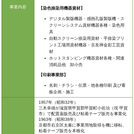
事業内容
【染色捺染用機器資材】
デジタル製版機器・感熱孔版製版機・ス
クリーンシステム資材機器各種・染色用
具
自動スクリーン捺染用資材・手捺染プリ
ント工場用資材機器・京友禅金彩工芸資
材
ホットスタンピング機器資材各種・関連
消耗品他 卸小売
【印刷事業部】
名刺・チラシ・伝票・他各種印刷 及び看
板企画・施工
1957年（昭和32年）
三木幸雄が滋賀県甲賀郡甲賀町小佐治（現 甲賀
市）で配置薬販売及び粘着テープ販売を事業化
1963年（昭和38年）
京都市右京区太秦に事業用地取得を機に移転、
粘着テープ販売を本格化