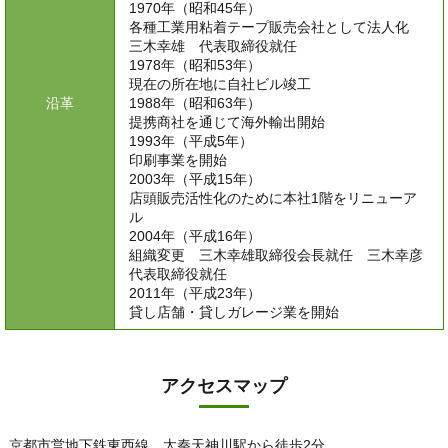
1970年（昭和45年）
各種工業用粘着テープ販売会社として法人化
三木幸雄 代表取締役就任
1978年（昭和53年）
現在の所在地に自社ビル竣工
沿革
1988年（昭和63年）
提携商社を通じて海外輸出開始
1993年（平成5年）
印刷事業を開始
2003年（平成15年）
店頭販売活性化のために本社1階をリニューア
ル
2004年（平成16年）
組織変更 三木幸雄取締役会長就任 三木幸彦
代表取締役就任
2011年（平成23年）
貸し店舗・貸しガレージ業を開始
アクセスマップ
京都市営地下鉄東西線 太秦天神川駅から徒歩2分