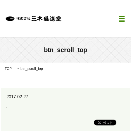
メ
btn_scroll_top
TOP
btn_scroll_top
2017-02-27